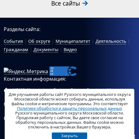
Все сайты
Разделы сайта:
События
Об округе
Муниципалитет
Деятельность
Гражданам
Документы
Видео
Контактная информация:
143100, Московская область, г.Руза, ул.Солнцева, 11
Для улучшения работы сайт Рузского муниципального округа
Схема проезда
Московской области может собирать данные, используя
файлы cookie и метрические программы. Это соответствует
Общий отдел Администрации Рузского муниципального
Политике обработки и защиты персональных данных
округа:
ruza_region_ruza@mosreg.ru
.
Рузского муниципального округа Московской области.
Продолжая работу с сайтом, Вы даете свое согласие на
Отдел по работе с обращениями граждан Администрации
обработку персональных данных. Файлы cookie можно
Рузского муниципального округа:
ruza_og_argo@mosreg.ru
.
отключить в настройках Вашего браузера.
Закрыть