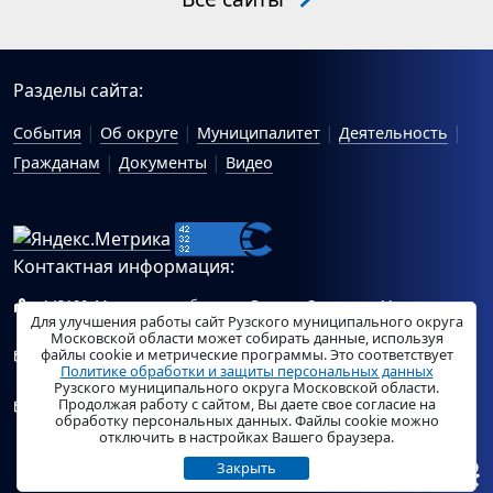
Разделы сайта:
События
Об округе
Муниципалитет
Деятельность
Гражданам
Документы
Видео
Контактная информация:
143100, Московская область, г.Руза, ул.Солнцева, 11
Для улучшения работы сайт Рузского муниципального округа
Схема проезда
Московской области может собирать данные, используя
файлы cookie и метрические программы. Это соответствует
Общий отдел Администрации Рузского муниципального
Политике обработки и защиты персональных данных
округа:
ruza_region_ruza@mosreg.ru
.
Рузского муниципального округа Московской области.
Продолжая работу с сайтом, Вы даете свое согласие на
Отдел по работе с обращениями граждан Администрации
обработку персональных данных. Файлы cookie можно
Рузского муниципального округа:
ruza_og_argo@mosreg.ru
.
отключить в настройках Вашего браузера.
Закрыть