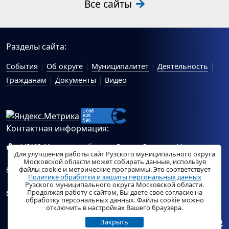
Все сайты
Разделы сайта:
События
Об округе
Муниципалитет
Деятельность
Гражданам
Документы
Видео
Контактная информация:
143100, Московская область, г.Руза, ул.Солнцева, 11
Для улучшения работы сайт Рузского муниципального округа
Схема проезда
Московской области может собирать данные, используя
файлы cookie и метрические программы. Это соответствует
Общий отдел Администрации Рузского муниципального
Политике обработки и защиты персональных данных
округа:
ruza_region_ruza@mosreg.ru
.
Рузского муниципального округа Московской области.
Продолжая работу с сайтом, Вы даете свое согласие на
Отдел по работе с обращениями граждан Администрации
обработку персональных данных. Файлы cookie можно
Рузского муниципального округа:
ruza_og_argo@mosreg.ru
.
отключить в настройках Вашего браузера.
Закрыть