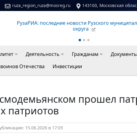
ruza_region_ruza@mosreg.ru
143100, Московская област
зского муниципального
Сайт молодежного центра Ру
литет
Деятельность
Гражданам
Документ
 воинов Отечества
Инвестиции
осмодемьянском прошел патр
х патриотов
бликации: 15.06.2026 в 17:05