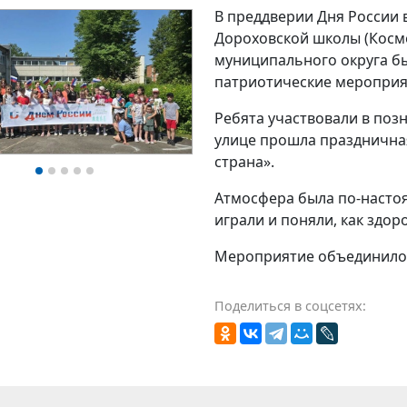
В преддверии Дня России
Дороховской школы (Косм
муниципального округа б
патриотические мероприя
Ребята участвовали в поз
улице прошла праздничная
страна».
Атмосфера была по‑насто
играли и поняли, как здо
Мероприятие
объединил
о
Поделиться в соцсетях: