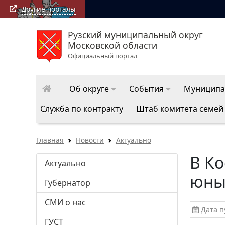
Другие порталы
Рузский муниципальный округ
РузаРИА: последние новости Ру
Московской области
округа
Официальный портал
Об округе
События
Муниципа
Служба по контракту
Штаб комитета семей
Главная
Новости
Актуально
В К
Актуально
юны
Губернатор
СМИ о нас
Дата пу
ГУСТ