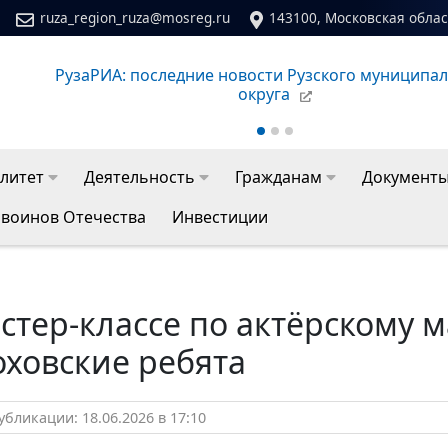
ruza_region_ruza@mosreg.ru
143100, Московская област
ального
Сайт молодежного центра Рузского муниципа
литет
Деятельность
Гражданам
Документ
 воинов Отечества
Инвестиции
стер‑классе по актёрскому 
оховские ребята
бликации: 18.06.2026 в 17:10