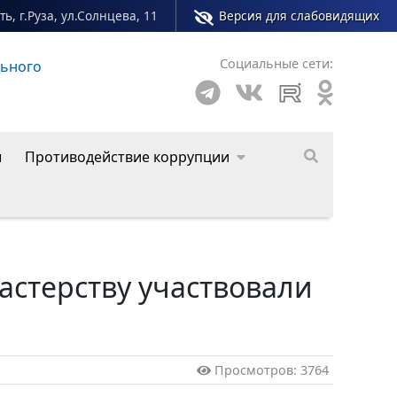
ь, г.Руза, ул.Солнцева, 11
Версия для слабовидящих
Социальные сети:
льного округа
ы
Противодействие коррупции
мастерству участвовали
Просмотров: 3764