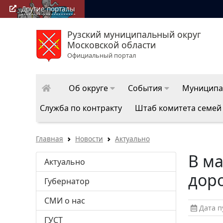
Другие порталы
Рузский муниципальный округ
РузаРИА: последние новости Рузского муницип
Московской области
округа
Официальный портал
Об округе
События
Муниципа
Служба по контракту
Штаб комитета семей
Главная
Новости
Актуально
В ма
Актуально
дор
Губернатор
СМИ о нас
Дата пу
ГУСТ