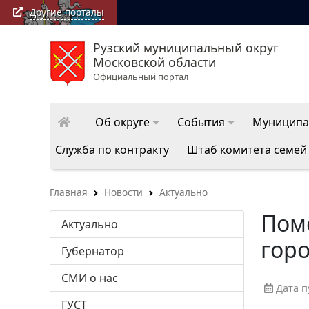
Другие порталы
Рузский муниципальный округ
Московской области
Официальный портал
Об округе
События
Муниципа
Служба по контракту
Штаб комитета семей
Главная
Новости
Актуально
Пом
Актуально
горо
Губернатор
СМИ о нас
Дата пу
ГУСТ