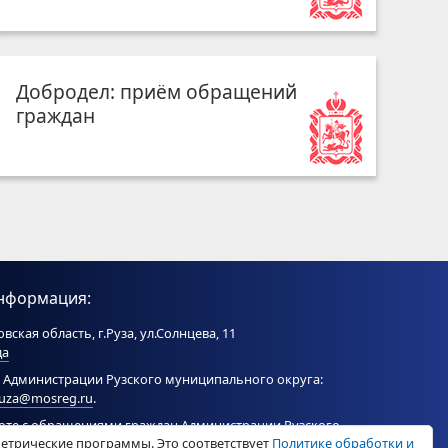
Добродел: приём обращений
граждан
нформация:
вская область, г.Руза, ул.Солнцева, 11
да
 Администрации Рузского муниципального округа:
ruza@mosreg.ru
.
боте с обращениями граждан Администрации Рузского
метрические программы. Это соответствует
Политике обработки и
ого округа:
ruza_og_argo@mosreg.ru
.