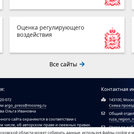
Оценка регулирующего
воздействия
Все сайты
я:
Контактная и
20-072
143100, Моско
ции
argo_press@mosreg.ru
Схема проез
ова Ольга Ивановна
Общий отдел
нного сайта охраняются в соответствии с
ruza_region_
ом числе, об авторском праве и смежных правах.
Отдел по ра
ов обязательна ссылка на сайт
ruzaregion.ru
. При
сковской области может собирать данные, используя файлы cookie и 
муниципальн