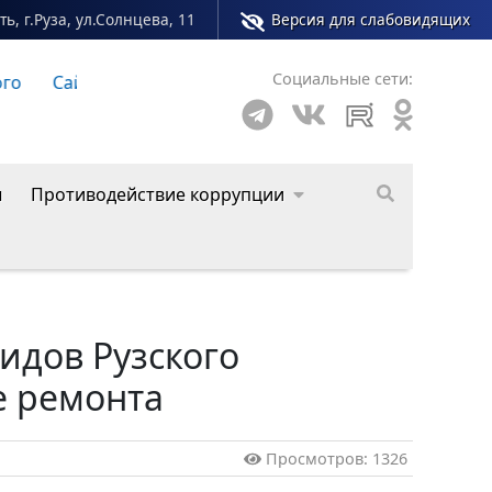
ь, г.Руза, ул.Солнцева, 11
Версия для слабовидящих
Социальные сети:
о округа
ы
Противодействие коррупции
идов Рузского
е ремонта
Просмотров: 1326