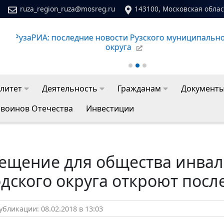
ruza_region_ruza@mosreg.ru
143100, Московская област
Сайт молодежного центра Рузского муниципальног
литет
Деятельность
Гражданам
Документ
 воинов Отечества
Инвестиции
ещение для общества инвал
дского округа откроют посл
бликации: 08.02.2018 в 13:03