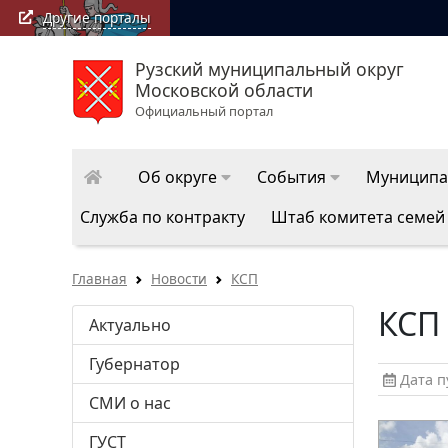
Другие порталы
Рузский муниципальный округ
Московской области
Официальный портал
Об округе
События
Муниципа
Служба по контракту
Штаб комитета семей
Главная
Новости
КСП
КСП 
Актуально
Губернатор
Дата пу
СМИ о нас
ГУСТ