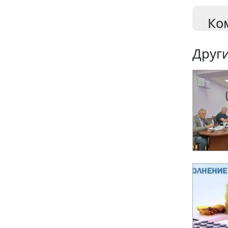
Ко
Други