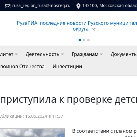
ruza_region_ruza@mosreg.ru
143100, Московская област
Сайт молодежного центра Рузского муниципальног
литет
Деятельность
Гражданам
Документ
 воинов Отечества
Инвестиции
приступила к проверке детс
бликации: 15.05.2024 в 11:37
В соответствии с планом 