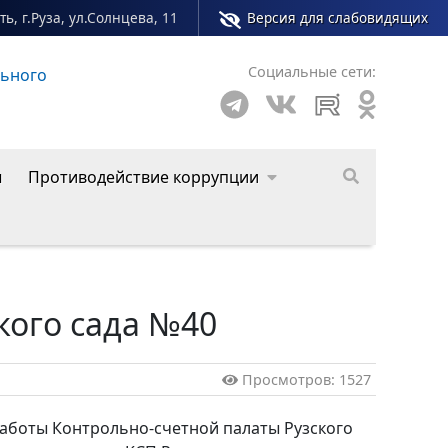
ь, г.Руза, ул.Солнцева, 11
Версия для слабовидящих
Социальные сети:
о округа
ы
Противодействие коррупции
кого сада №40
Просмотров: 1527
работы Контрольно-счетной палаты Рузского