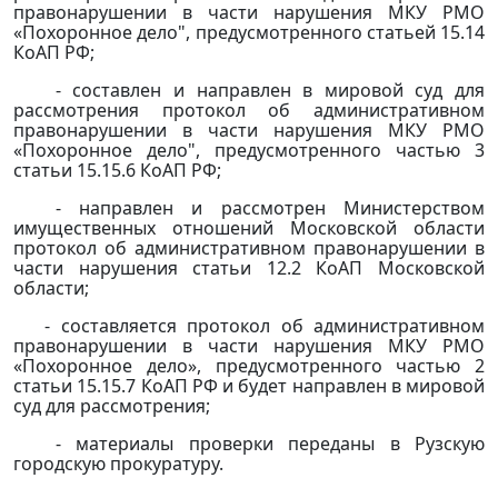
правонарушении в части нарушения МКУ РМО
«Похоронное дело",
предусмотренн
ого
стать
ей
15.14
КоАП РФ;
- составлен и направлен в мировой суд для
рассмотрения протокол об административном
правонарушении в части нарушения МКУ РМО
«Похоронное дело",
предусмотренн
ого
частью 3
стать
и
15.15.6 КоАП РФ;
- направлен и рассмотрен Министерством
имущественных отношений Московской области
протокол об административном правонарушении в
части нарушения
стать
и
12.2 КоАП Московской
области;
- составляется протокол об административном
правонарушении в части нарушения МКУ РМО
«Похоронное дело»,
предусмотренн
ого
частью 2
стать
и
15.15.7 КоАП РФ и будет направлен в мировой
суд для рассмотрения;
- материалы проверки переданы в Рузскую
городскую прокуратуру.