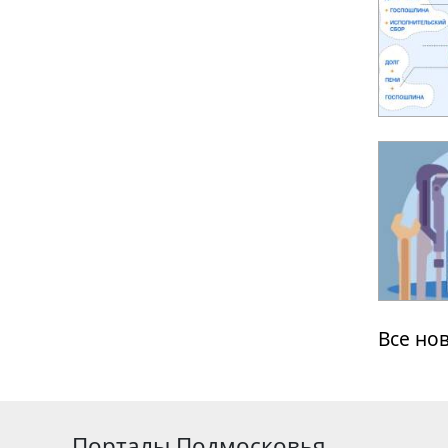
Все но
Порталы Подмосковья