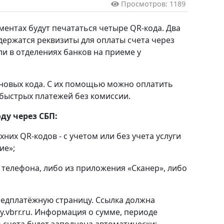
Просмотров: 1189
ментах будут печататься четыре QR-кода. Два
одержатся реквизиты для оплаты счета через
и в отделениях банков на приеме у
новых кода. С их помощью можно оплатить
быстрых платежей без комиссии.
ду через СБП:
хних QR-кодов - с учетом или без учета услуги
ие»;
 телефона, либо из приложения «Сканер», либо
редплатёжную страницу. Ссылка должна
y.vbrr.ru. Информация о сумме, периоде
 счета будет заполнена автоматически;