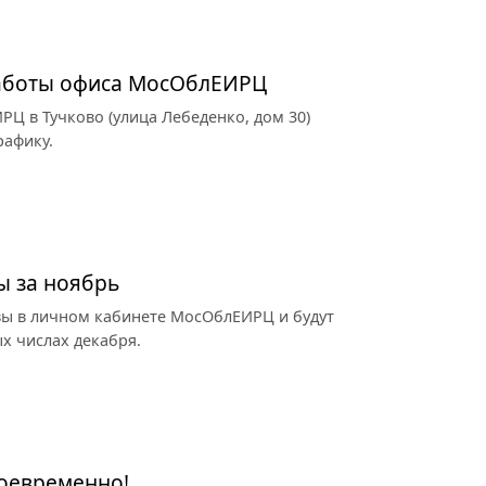
работы офиса МосОблЕИРЦ
РЦ в Тучково (улица Лебеденко, дом 30)
рафику.
ы за ноябрь
вы в личном кабинете МосОблЕИРЦ и будут
х числах декабря.
воевременно!