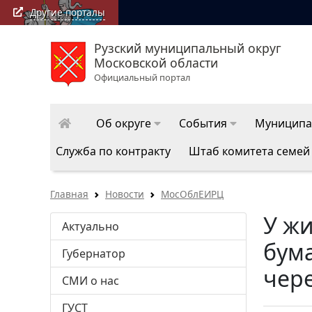
Другие порталы
Рузский муниципальный округ
РузаРИА: последние новости Рузского муниципально
Московской области
округа
Официальный портал
Об округе
События
Муниципа
Служба по контракту
Штаб комитета семей
Главная
Новости
МосОблЕИРЦ
У жи
Актуально
бум
Губернатор
чер
СМИ о нас
ГУСТ