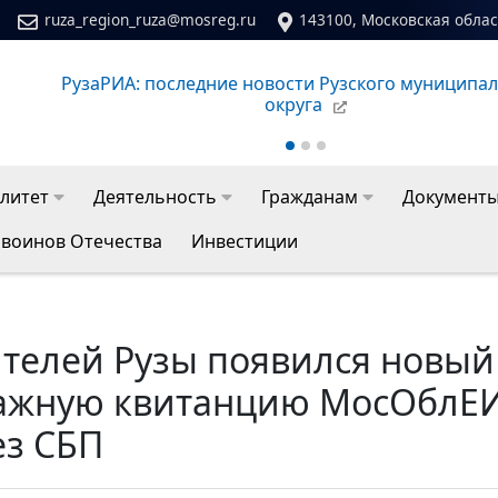
ruza_region_ruza@mosreg.ru
143100, Московская област
го
Сайт молодежного центра Рузского муниципальног
литет
Деятельность
Гражданам
Документ
 воинов Отечества
Инвестиции
телей Рузы появился новый
ажную квитанцию МосОблЕИР
ез СБП