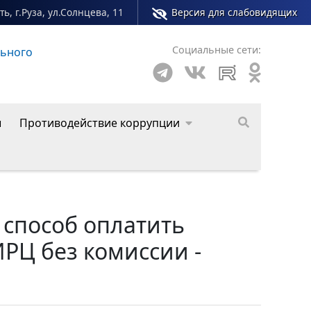
ь, г.Руза, ул.Солнцева, 11
Версия для слабовидящих
Социальные сети:
о округа
ы
Противодействие коррупции
 способ оплатить
Ц без комиссии -