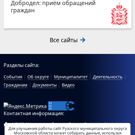
Добродел: приём обращений
граждан
Все сайты
Разделы сайта:
События
Об округе
Муниципалитет
Деятельность
Гражданам
Документы
Видео
Контактная информация:
143100, Московская область, г.Руза, ул.Солнцева, 11
Для улучшения работы сайт Рузского муниципального округа
Схема проезда
Московской области может собирать данные, используя