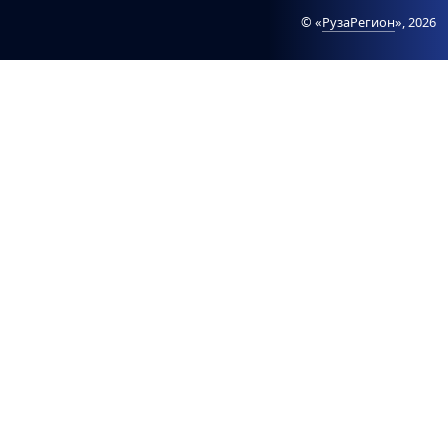
© «
РузаРегион
», 2026