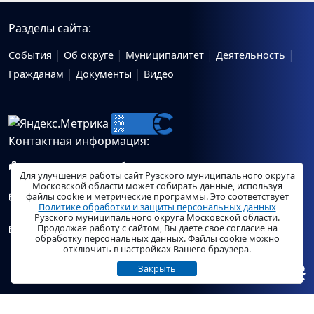
Разделы сайта:
События
Об округе
Муниципалитет
Деятельность
Гражданам
Документы
Видео
Контактная информация:
143100, Московская область, г.Руза, ул.Солнцева, 11
Для улучшения работы сайт Рузского муниципального округа
Схема проезда
Московской области может собирать данные, используя
файлы cookie и метрические программы. Это соответствует
Общий отдел Администрации Рузского муниципального
Политике обработки и защиты персональных данных
округа:
ruza_region_ruza@mosreg.ru
.
Рузского муниципального округа Московской области.
Продолжая работу с сайтом, Вы даете свое согласие на
Отдел по работе с обращениями граждан Администрации
обработку персональных данных. Файлы cookie можно
Рузского муниципального округа:
ruza_og_argo@mosreg.ru
.
отключить в настройках Вашего браузера.
Закрыть