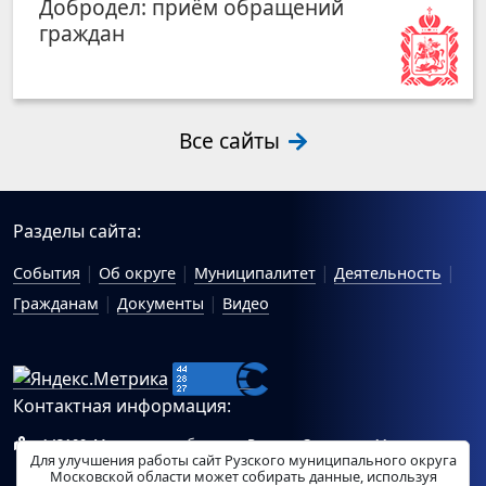
Добродел: приём обращений
граждан
Все сайты
Разделы сайта:
События
Об округе
Муниципалитет
Деятельность
Гражданам
Документы
Видео
Контактная информация:
143100, Московская область, г.Руза, ул.Солнцева, 11
Для улучшения работы сайт Рузского муниципального округа
Схема проезда
Московской области может собирать данные, используя