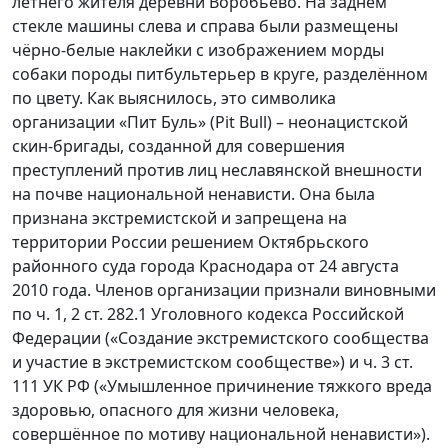
летнего жителя деревни Воробьево. На заднем
стекле машины слева и справа были размещены
чёрно-белые наклейки с изображением морды
собаки породы питбультерьер в круге, разделённом
по цвету. Как выяснилось, это символика
организации «Пит Буль» (Pit Bull) – неонацистской
скин-бригады, созданной для совершения
преступлений против лиц неславянской внешности
на почве национальной ненависти. Она была
признана экстремистской и запрещена на
территории России решением Октябрьского
районного суда города Краснодара от 24 августа
2010 года. Членов организации признали виновными
по ч. 1, 2 ст. 282.1 Уголовного кодекса Российской
Федерации («Создание экстремистского сообщества
и участие в экстремистском сообществе») и ч. 3 ст.
111 УК РФ («Умышленное причинение тяжкого вреда
здоровью, опасного для жизни человека,
совершённое по мотиву национальной ненависти»).