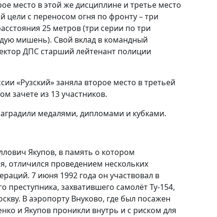
орое место в этой же дисциплине и третье место
й цели с переносом огня по фронту – три
асстояния 25 метров (три серии по три
ждую мишень). Свой вклад в командный
пектор ДПС старший лейтенант полиции
сии «Рузский» заняла второе место в третьей
м зачете из 13 участников.
аградили медалями, дипломами и кубками.
ллович Якупов, в память о котором
я, отличился проведением нескольких
раций. 7 июня 1992 года он участвовал в
о преступника, захватившего самолёт Ту-154,
скву. В аэропорту Внуково, где был посажен
нко и Якупов проникли внутрь и с риском для