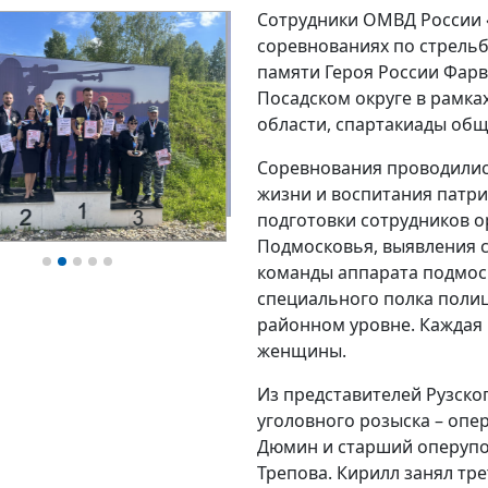
Сотрудники ОМВД России «
соревнованиях по стрельб
памяти Героя России Фарв
Посадском округе в рамка
области, спартакиады общ
Соревнования проводилис
жизни и воспитания патр
подготовки сотрудников о
Подмосковья, выявления 
команды аппарата подмоск
специального полка поли
районном уровне. Каждая 
женщины.
Из представителей Рузско
уголовного розыска – оп
Дюмин и старший оперуп
Трепова. Кирилл занял тр