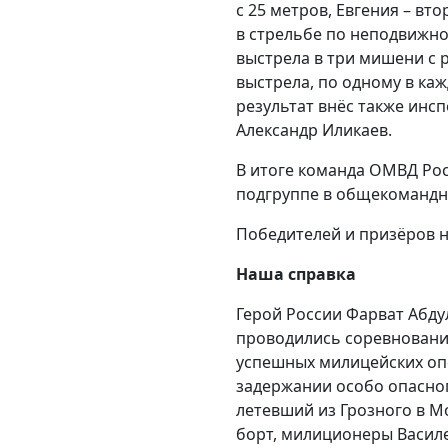
с 25 метров, Евгения – вт
в стрельбе по неподвижно
выстрела в три мишени с р
выстрела, по одному в ка
результат внёс также инс
Александр Иликаев.
В итоге команда ОМВД Рос
подгруппе в общекомандно
Победителей и призёров н
Наша справка
Герой России Фарват Абду
проводились соревновани
успешных милицейских опе
задержании особо опасног
летевший из Грозного в Мо
борт, милиционеры Василе