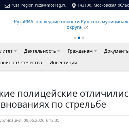
ruza_region_ruza@mosreg.ru
143100, Московская област
Сайт молодежного центра Рузского муниципальног
литет
Деятельность
Гражданам
Документ
 воинов Отечества
Инвестиции
ские полицейские отличилис
евнованиях по стрельбе
бликации: 09.06.2026 в 12:35