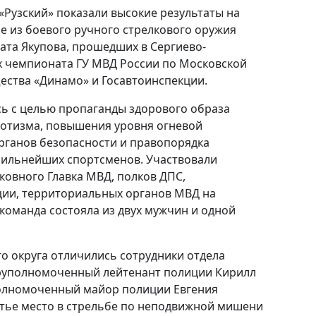
Рузский» показали высокие результаты на
е из боевого ручного стрелкового оружия
ата Якупова, прошедших в Сергиево-
х чемпионата ГУ МВД России по Московской
ества «Динамо» и Госавтоинспекции.
ь с целью пропаганды здорового образа
иотизма, повышения уровня огневой
рганов безопасности и правопорядка
сильнейших спортсменов. Участвовали
овного Главка МВД, полков ДПС,
ции, территориальных органов МВД на
команда состояла из двух мужчин и одной
го округа отличились сотрудники отдела
еруполномоченный лейтенант полиции Кирилл
олномоченный майор полиции Евгения
етье место в стрельбе по неподвижной мишени