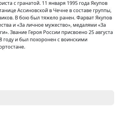
ста с гранатой. 11 января 1995 года Якупов
танице Ассиновской в Чечне в составе группы,
виков. В бою был тяжело ранен. Фарват Якупов
тва и «За личное мужество», медалями «За
уги». Звание Героя России присвоено 25 августа
08 году и был похоронен с воинскими
ортостане.