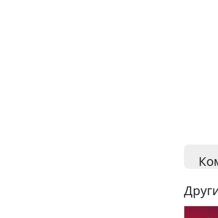
Ко
Други