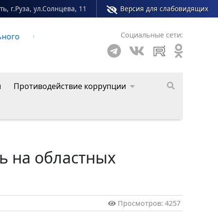
ь, г.Руза, ул.Солнцева, 11
Версия для слабовидящих
Социальные сети:
о округа
ы
Противодействие коррупции
ь на областных
Просмотров: 4257