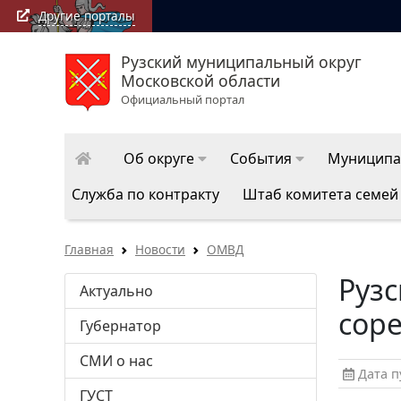
Другие порталы
Рузский муниципальный округ
Московской области
Официальный портал
Об округе
События
Муниципа
Служба по контракту
Штаб комитета семей
Главная
Новости
ОМВД
Руз
Актуально
сор
Губернатор
СМИ о нас
Дата пу
ГУСТ