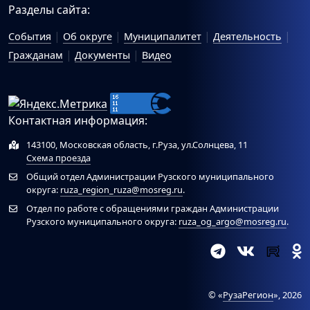
Разделы сайта:
События
Об округе
Муниципалитет
Деятельность
Гражданам
Документы
Видео
Контактная информация:
143100, Московская область, г.Руза, ул.Солнцева, 11
Схема проезда
Общий отдел Администрации Рузского муниципального
округа:
ruza_region_ruza@mosreg.ru
.
Отдел по работе с обращениями граждан Администрации
Рузского муниципального округа:
ruza_og_argo@mosreg.ru
.
© «
РузаРегион
», 2026