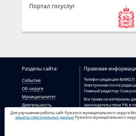
Портал госуслуг
Разделы сайта:
Правовая информаци
Телефон редакции 8(49627) 
События
Электронная почта редак
Об округе
Главный редактор: Скакун
Муниципалитет
Все права на материалы да
законодательством РФ, в т
Деятельность
При цитировании материал
Для улучшения работы сайт Рузского муниципального округа Мо
Гражданам
цитировании электронными
защиты персональных данных
Рузского муниципального округ
Документы
ruzaregion.ru
.
Видео
Сайт
ruzaregion.ru
зарегист
сфере связи, информацио