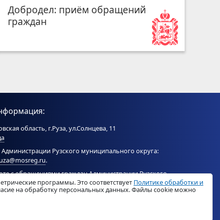
Добродел: приём обращений
граждан
нформация:
вская область, г.Руза, ул.Солнцева, 11
да
 Администрации Рузского муниципального округа:
ruza@mosreg.ru
.
боте с обращениями граждан Администрации Рузского
метрические программы. Это соответствует
Политике обработки и
ого округа:
ruza_og_argo@mosreg.ru
.
гласие на обработку персональных данных. Файлы cookie можно