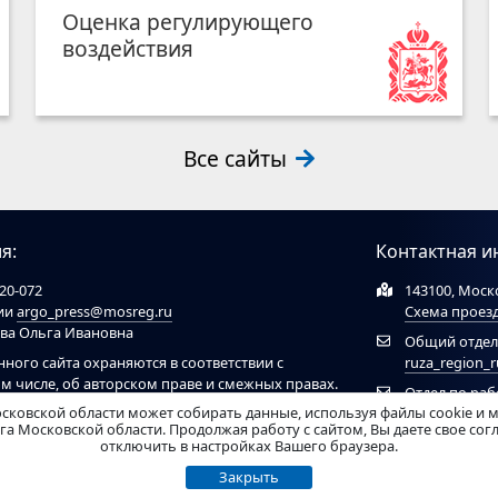
Оценка регулирующего
воздействия
Все сайты
я:
Контактная и
20-072
143100, Моско
ции
argo_press@mosreg.ru
Схема проез
ова Ольга Ивановна
Общий отдел
нного сайта охраняются в соответствии с
ruza_region_
ом числе, об авторском праве и смежных правах.
Отдел по ра
ов обязательна ссылка на сайт
ruzaregion.ru
. При
сковской области может собирать данные, используя файлы cookie и 
муниципальн
 ресурсами обязательна гиперссылка на сайт
а Московской области. Продолжая работу с сайтом, Вы даете свое со
отключить в настройках Вашего браузера.
рирован Федеральной службой по надзору в
Закрыть
нных технологий и массовых коммуникаций