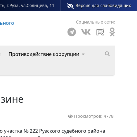
ь, г.Руза, ул.Солнцева, 11
Версия для слабовидящих
Социальные сети:
о округа
ы
Противодействие коррупции
азине
Просмотров: 4778
 участка № 222 Рузского судебного района