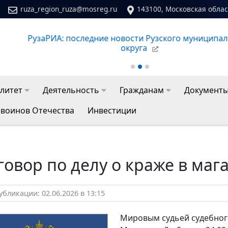
ruza_region_ruza@mosreg.ru
143100, Московская област
Сайт молодежного центра Рузского муниципальног
литет
Деятельность
Гражданам
Документ
 воинов Отечества
Инвестиции
овор по делу о краже в маг
бликации: 02.06.2026 в 13:15
Мировым судьей судебного