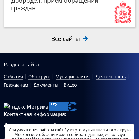
Добродел: приём обращений
граждан
Все сайты
Разделы сайта:
События
Об округе
Муниципалитет
Деятельность
Гражданам
Документы
Видео
Контактная информация:
143100, Московская область, г.Руза, ул.Солнцева, 11
Для улучшения работы сайт Рузского муниципального округа
Схема проезда
Московской области может собирать данные, используя