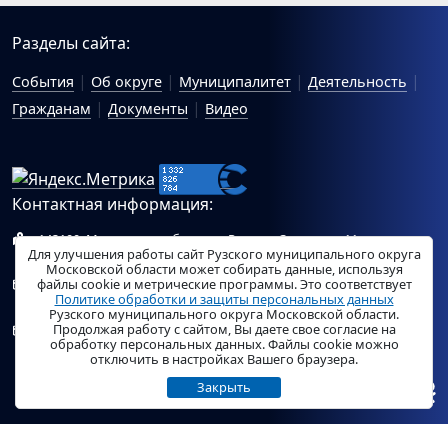
Разделы сайта:
События
Об округе
Муниципалитет
Деятельность
Гражданам
Документы
Видео
Контактная информация:
143100, Московская область, г.Руза, ул.Солнцева, 11
Для улучшения работы сайт Рузского муниципального округа
Схема проезда
Московской области может собирать данные, используя
файлы cookie и метрические программы. Это соответствует
Общий отдел Администрации Рузского муниципального
Политике обработки и защиты персональных данных
округа:
ruza_region_ruza@mosreg.ru
.
Рузского муниципального округа Московской области.
Продолжая работу с сайтом, Вы даете свое согласие на
Отдел по работе с обращениями граждан Администрации
обработку персональных данных. Файлы cookie можно
Рузского муниципального округа:
ruza_og_argo@mosreg.ru
.
отключить в настройках Вашего браузера.
Закрыть