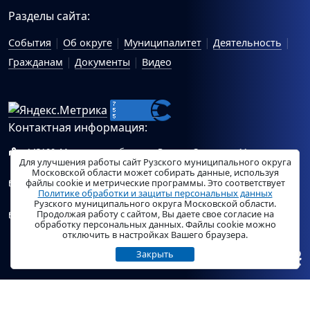
Разделы сайта:
События
Об округе
Муниципалитет
Деятельность
Гражданам
Документы
Видео
Контактная информация:
143100, Московская область, г.Руза, ул.Солнцева, 11
Для улучшения работы сайт Рузского муниципального округа
Схема проезда
Московской области может собирать данные, используя
файлы cookie и метрические программы. Это соответствует
Общий отдел Администрации Рузского муниципального
Политике обработки и защиты персональных данных
округа:
ruza_region_ruza@mosreg.ru
.
Рузского муниципального округа Московской области.
Продолжая работу с сайтом, Вы даете свое согласие на
Отдел по работе с обращениями граждан Администрации
обработку персональных данных. Файлы cookie можно
Рузского муниципального округа:
ruza_og_argo@mosreg.ru
.
отключить в настройках Вашего браузера.
Закрыть
© «
РузаРегион
», 2026