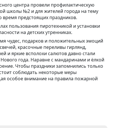
рсного центра провели профилактическую
кой школы №2 и для жителей города на тему
о время предстоящих праздников.
илах пользования пиротехникой и установки
опасности на детских утренниках.
емя чудес, подарков и положительных эмоций
 свечей, красочные переливы гирлянд,
ней и яркие всполохи салютов давно стали
Нового года. Наравне с мандаринами и ёлкой
оение. Чтобы праздники запомнились только
стоит соблюдать некоторые меры
ая особое внимание на правила пожарной