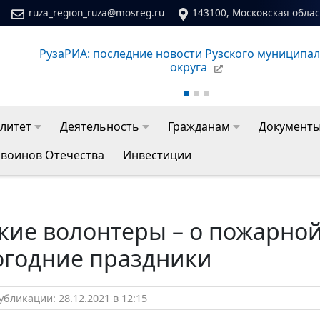
ruza_region_ruza@mosreg.ru
143100, Московская област
едние новости Рузского муниципального
Сайт молоде
округа
литет
Деятельность
Гражданам
Документ
 воинов Отечества
Инвестиции
кие волонтеры – о пожарной
огодние праздники
бликации: 28.12.2021 в 12:15