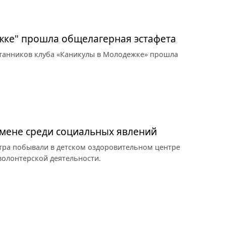
жке" прошла общелагерная эстафета
итанников клуба «Каникулы в Молодежке» прошла
омене среди социальных явлений
тра побывали в детском оздоровительном центре
 волонтерской деятельности.