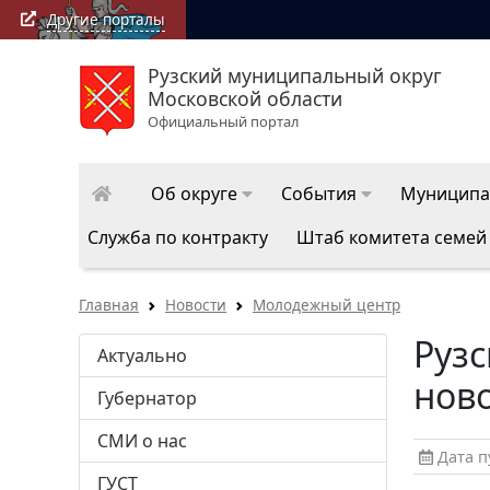
Другие порталы
Рузский муниципальный округ
РузаРИА: посл
Московской области
Официальный портал
Об округе
События
Муниципа
Служба по контракту
Штаб комитета семей
Главная
Новости
Молодежный центр
Рузс
Актуально
нов
Губернатор
СМИ о нас
Дата пу
ГУСТ