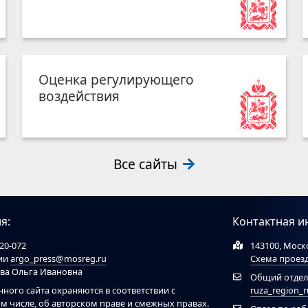
Оценка регулирующего
воздействия
Все сайты
я:
Контактная и
20-072
143100, Моско
ции
argo_press@mosreg.ru
Схема проез
ова Ольга Ивановна
Общий отдел
нного сайта охраняются в соответствии с
ruza_region_
ом числе, об авторском праве и смежных правах.