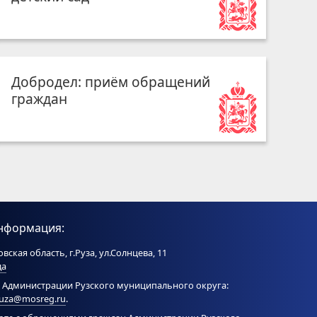
Добродел: приём обращений
граждан
нформация:
вская область, г.Руза, ул.Солнцева, 11
да
 Администрации Рузского муниципального округа:
ruza@mosreg.ru
.