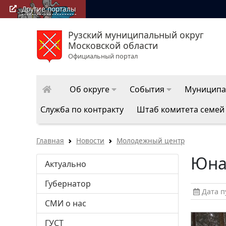
Другие порталы
Рузский муниципальный округ
РузаРИА: посл
Московской области
Официальный портал
Об округе
События
Муниципа
Служба по контракту
Штаб комитета семей
Главная
Новости
Молодежный центр
Юна
Актуально
Губернатор
Дата пу
СМИ о нас
ГУСТ