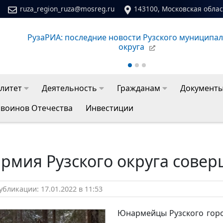
ruza_region_ruza@mosreg.ru
143100, Московская област
едние новости Рузского муниципального
Сайт молоде
округа
литет
Деятельность
Гражданам
Документ
 воинов Отечества
Инвестиции
рмия Рузского округа сове
бликации: 17.01.2022 в 11:53
Юнармейцы Рузского горо