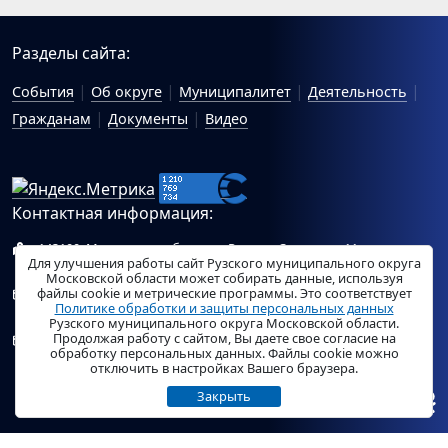
Разделы сайта:
События
Об округе
Муниципалитет
Деятельность
Гражданам
Документы
Видео
Контактная информация:
143100, Московская область, г.Руза, ул.Солнцева, 11
Для улучшения работы сайт Рузского муниципального округа
Схема проезда
Московской области может собирать данные, используя
файлы cookie и метрические программы. Это соответствует
Общий отдел Администрации Рузского муниципального
Политике обработки и защиты персональных данных
округа:
ruza_region_ruza@mosreg.ru
.
Рузского муниципального округа Московской области.
Продолжая работу с сайтом, Вы даете свое согласие на
Отдел по работе с обращениями граждан Администрации
обработку персональных данных. Файлы cookie можно
Рузского муниципального округа:
ruza_og_argo@mosreg.ru
.
отключить в настройках Вашего браузера.
Закрыть