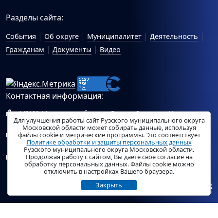
Разделы сайта:
События
Об округе
Муниципалитет
Деятельность
Гражданам
Документы
Видео
Контактная информация:
143100, Московская область, г.Руза, ул.Солнцева, 11
Для улучшения работы сайт Рузского муниципального округа
Схема проезда
Московской области может собирать данные, используя
файлы cookie и метрические программы. Это соответствует
Общий отдел Администрации Рузского муниципального
Политике обработки и защиты персональных данных
округа:
ruza_region_ruza@mosreg.ru
.
Рузского муниципального округа Московской области.
Продолжая работу с сайтом, Вы даете свое согласие на
Отдел по работе с обращениями граждан Администрации
обработку персональных данных. Файлы cookie можно
Рузского муниципального округа:
ruza_og_argo@mosreg.ru
.
отключить в настройках Вашего браузера.
Закрыть