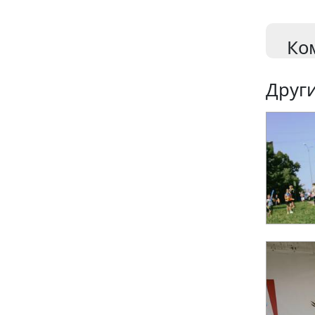
Ко
Други