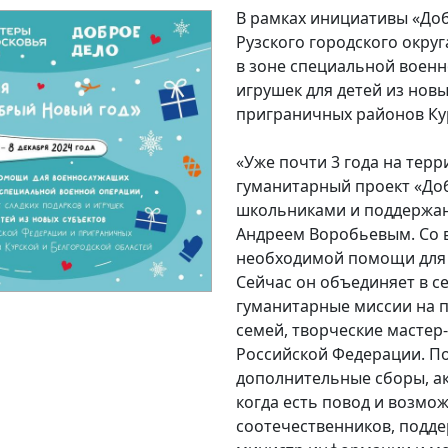
В рамках инициативы «До
Рузского городского окру
в зоне специальной военн
игрушек для детей из нов
приграничных районов Кур
«Уже почти 3 года на тер
гуманитарный проект «До
школьниками и поддержан
Андреем Воробьевым. Со 
необходимой помощи для 
Сейчас он объединяет в с
гуманитарные миссии на п
семей, творческие мастер-
Российской Федерации. П
дополнительные сборы, ак
когда есть повод и возмо
соотечественников, подде