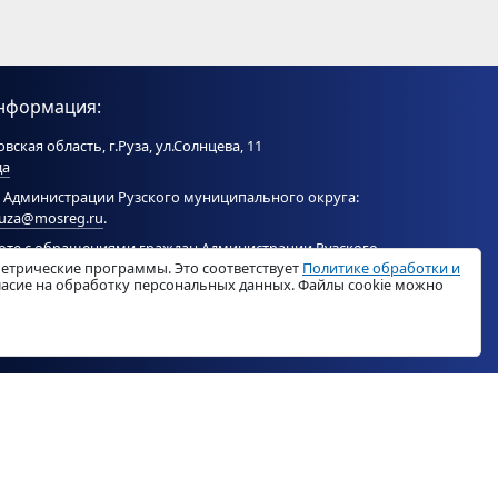
нформация:
вская область, г.Руза, ул.Солнцева, 11
да
 Администрации Рузского муниципального округа:
ruza@mosreg.ru
.
боте с обращениями граждан Администрации Рузского
метрические программы. Это соответствует
Политике обработки и
ого округа:
ruza_og_argo@mosreg.ru
.
гласие на обработку персональных данных. Файлы cookie можно
© «
РузаРегион
», 2026