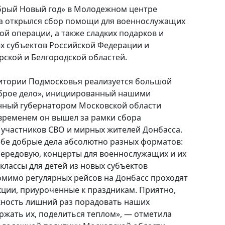
брый Новый год» в Молодежном центре
га открылся сбор помощи для военнослужащих
ой операции, а также сладких подарков и
ых субъектов Российской Федерации и
ской и Белгородской областей.
ритории Подмосковья реализуется большой
брое дело», инициированный нашими
ный губернатором Московской области
временем он вышел за рамки сбора
участников СВО и мирных жителей Донбасса.
ебе добрые дела абсолютно разных форматов:
ередовую, концерты для военнослужащих и их
классы для детей из новых субъектов
омимо регулярных рейсов на Донбасс проходят
ции, приуроченные к праздникам. Приятно,
жность лишний раз порадовать наших
ржать их, поделиться теплом», — отметила