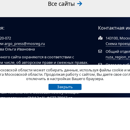
Все сайты
я:
Контактная и
20-072
143100, Моско
ции
argo_press@mosreg.ru
Схема проез
ова Ольга Ивановна
Общий отдел
нного сайта охраняются в соответствии с
ruza_region_
ом числе, об авторском праве и смежных правах.
Отдел по ра
ов обязательна ссылка на сайт
ruzaregion.ru
. При
сковской области может собирать данные, используя файлы cookie и 
муниципальн
 ресурсами обязательна гиперссылка на сайт
а Московской области. Продолжая работу с сайтом, Вы даете свое со
отключить в настройках Вашего браузера.
рирован Федеральной службой по надзору в
Закрыть
нных технологий и массовых коммуникаций
гистрированных СМИ Эл № ФС77-78017 от
ель - Администрация Рузского муниципального
т материалы возрастного ценза 12+