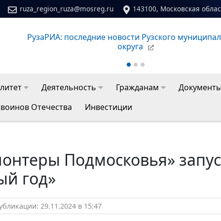
ruza_region_ruza@mosreg.ru
143100, Московская област
РузаРИА: последние новости Рузского муниципа
округа
литет
Деятельность
Гражданам
Документ
 воинов Отечества
Инвестиции
лонтеры Подмосковья» запу
ый год»
бликации: 29.11.2024 в 15:47