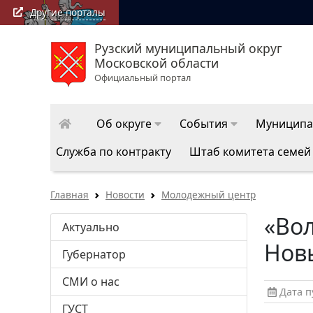
Другие порталы
Рузский муниципальный округ
Московской области
Официальный портал
Об округе
События
Муниципа
Служба по контракту
Штаб комитета семей
Главная
Новости
Молодежный центр
«Во
Актуально
Нов
Губернатор
СМИ о нас
Дата пу
ГУСТ