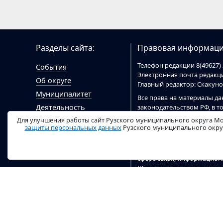
Разделы сайта:
Правовая информаци
Телефон редакции 8(49627) 
События
Электронная почта редак
Об округе
Главный редактор: Скакун
Муниципалитет
Все права на материалы да
законодательством РФ, в т
Деятельность
При цитировании материал
Для улучшения работы сайт Рузского муниципального округа Мо
Гражданам
цитировании электронными
защиты персональных данных
Рузского муниципального округ
Документы
ruzaregion.ru
.
Видео
Сайт
ruzaregion.ru
зарегист
сфере связи, информацио
(Выписка из реестра заре
04 марта 2020 г). Учредит
округа.
Настоящий ресурс содержи