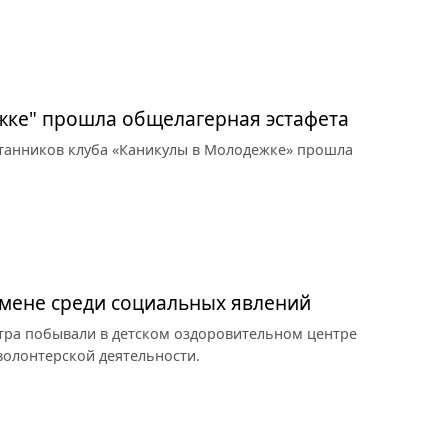
жке" прошла общелагерная эстафета
итанников клуба «Каникулы в Молодежке» прошла
омене среди социальных явлений
тра побывали в детском оздоровительном центре
 волонтерской деятельности.