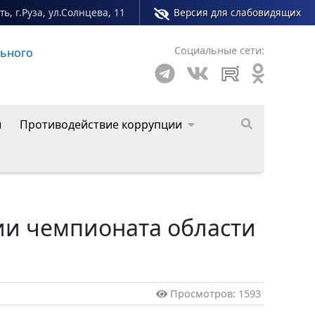
ь, г.Руза, ул.Солнцева, 11
Версия для слабовидящих
Социальные сети:
льного
Сайт молодежного центра Рузского муниципал
ы
Противодействие коррупции
ии чемпионата области
Просмотров: 1593