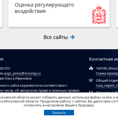
Оценка регулирующего
воздействия
Все сайты
я:
Контактная и
20-072
143100, Моско
ции
argo_press@mosreg.ru
Схема проез
ова Ольга Ивановна
Общий отдел
нного сайта охраняются в соответствии с
ruza_region_
ом числе, об авторском праве и смежных правах.
Отдел по ра
ов обязательна ссылка на сайт
ruzaregion.ru
. При
сковской области может собирать данные, используя файлы cookie и 
муниципальн
 ресурсами обязательна гиперссылка на сайт
а Московской области. Продолжая работу с сайтом, Вы даете свое со
отключить в настройках Вашего браузера.
рирован Федеральной службой по надзору в
Закрыть
нных технологий и массовых коммуникаций