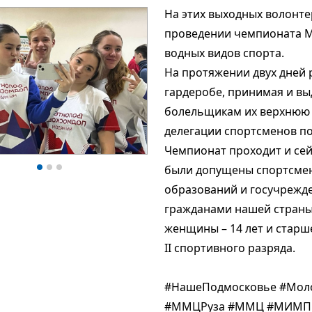
На этих выходных волонте
проведении чемпионата М
водных видов спорта.
На протяжении двух дней 
гардеробе, принимая и вы
болельщикам их верхнюю о
делегации спортсменов по
Чемпионат проходит и сейч
были допущены спортсмен
образований и госучрежде
гражданами нашей страны 
женщины – 14 лет и старш
II спортивного разряда. 
#НашеПодмосковье #Мол
#ММЦРуза #ММЦ #МИМП