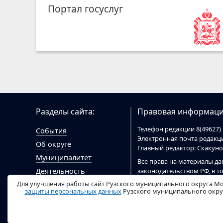
Портал госуслуг
Разделы сайта:
Правовая информаци
Телефон редакции 8(49627) 
События
Электронная почта редак
Об округе
Главный редактор: Скакун
Муниципалитет
Все права на материалы да
законодательством РФ, в т
Деятельность
При цитировании материал
Для улучшения работы сайт Рузского муниципального округа Мо
Гражданам
цитировании электронными
защиты персональных данных
Рузского муниципального округ
Документы
ruzaregion.ru
.
Видео
Сайт
ruzaregion.ru
зарегист
сфере связи, информацио