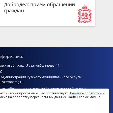
Добродел: приём обращений
граждан
нформация:
вская область, г.Руза, ул.Солнцева, 11
да
 Администрации Рузского муниципального округа:
ruza@mosreg.ru
.
боте с обращениями граждан Администрации Рузского
метрические программы. Это соответствует
Политике обработки и
ого округа:
ruza_og_argo@mosreg.ru
.
гласие на обработку персональных данных. Файлы cookie можно