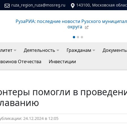
ruza_region_ruza@mosreg.ru
143100, Московская област
РузаРИА: последние новости Рузского муниципа
округа
литет
Деятельность
Гражданам
Документ
 воинов Отечества
Инвестиции
онтеры помогли в проведен
плаванию
бликации: 24.12.2024 в 12:05