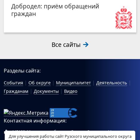
Добродел: приём обращений
граждан
Все сайты
Разделы сайта:
События
Об округе
Муниципалитет
Деятельность
Гражданам
Документы
Видео
Контактная информация:
143100, Московская область, г.Руза, ул.Солнцева, 11
Для улучшения работы сайт Рузского муниципального округа
Схема проезда