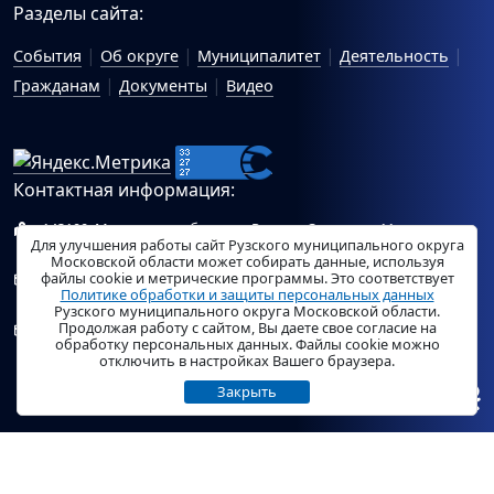
Разделы сайта:
События
Об округе
Муниципалитет
Деятельность
Гражданам
Документы
Видео
Контактная информация:
143100, Московская область, г.Руза, ул.Солнцева, 11
Для улучшения работы сайт Рузского муниципального округа
Схема проезда
Московской области может собирать данные, используя
файлы cookie и метрические программы. Это соответствует
Общий отдел Администрации Рузского муниципального
Политике обработки и защиты персональных данных
округа:
ruza_region_ruza@mosreg.ru
.
Рузского муниципального округа Московской области.
Продолжая работу с сайтом, Вы даете свое согласие на
Отдел по работе с обращениями граждан Администрации
обработку персональных данных. Файлы cookie можно
Рузского муниципального округа:
ruza_og_argo@mosreg.ru
.
отключить в настройках Вашего браузера.
Закрыть
© «
РузаРегион
», 2026