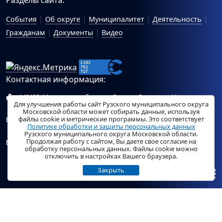
События
Об округе
Муниципалитет
Деятельность
Гражданам
Документы
Видео
Контактная информация:
143100, Московская область, г.Руза, ул.Солнцева, 11
Для улучшения работы сайт Рузского муниципального округа
Схема проезда
Московской области может собирать данные, используя
файлы cookie и метрические программы. Это соответствует
Общий отдел Администрации Рузского муниципального
Политике обработки и защиты персональных данных
округа:
ruza_region_ruza@mosreg.ru
.
Рузского муниципального округа Московской области.
Продолжая работу с сайтом, Вы даете свое согласие на
Отдел по работе с обращениями граждан Администрации
обработку персональных данных. Файлы cookie можно
Рузского муниципального округа:
ruza_og_argo@mosreg.ru
.
отключить в настройках Вашего браузера.
Закрыть
© «
РузаРегион
», 2026