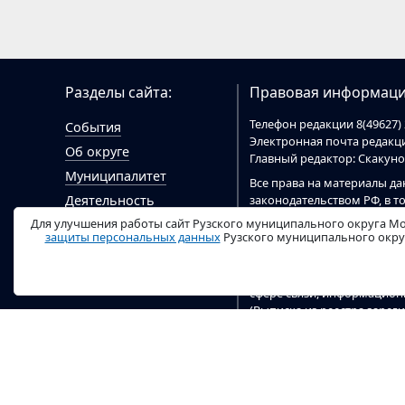
Разделы сайта:
Правовая информаци
Телефон редакции 8(49627) 
События
Электронная почта редак
Об округе
Главный редактор: Скакун
Муниципалитет
Все права на материалы да
законодательством РФ, в т
Деятельность
При цитировании материал
Для улучшения работы сайт Рузского муниципального округа Мо
Гражданам
цитировании электронными
защиты персональных данных
Рузского муниципального округ
Документы
ruzaregion.ru
.
Видео
Сайт
ruzaregion.ru
зарегист
сфере связи, информацио
(Выписка из реестра заре
04 марта 2020 г). Учредит
округа.
Настоящий ресурс содержи