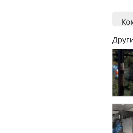
Ко
Други