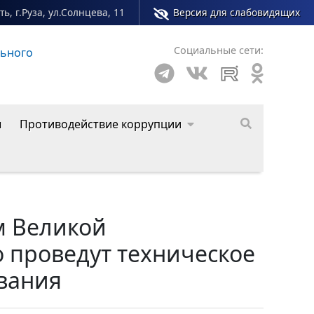
ь, г.Руза, ул.Солнцева, 11
Версия для слабовидящих
Социальные сети:
о округа
ы
Противодействие коррупции
м Великой
 проведут техническое
вания