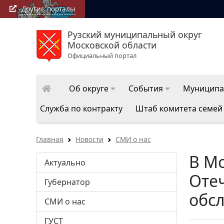
Другие порталы
Рузский муниципальный округ
Московской области
Официальный портал
Об округе
События
Муниципа
Служба по контракту
Штаб комитета семей
Главная
Новости
СМИ о нас
В М
Актуально
Оте
Губернатор
обс
СМИ о нас
ГУСТ