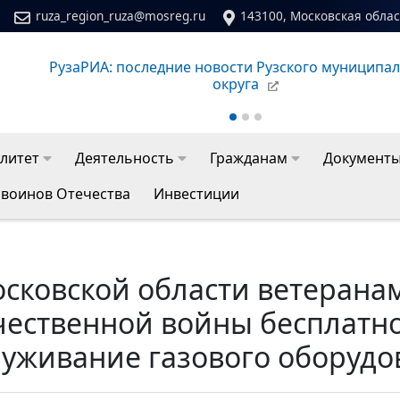
ruza_region_ruza@mosreg.ru
143100, Московская област
Сайт молодежного центра Рузского муниципальног
литет
Деятельность
Гражданам
Документ
 воинов Отечества
Инвестиции
осковской области ветерана
чественной войны бесплатно
луживание газового оборудо