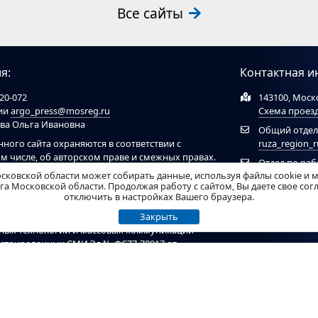
Все сайты
я:
Контактная и
20-072
143100, Моско
ции
argo_press@mosreg.ru
Схема проез
ова Ольга Ивановна
Общий отдел
нного сайта охраняются в соответствии с
ruza_region_
ом числе, об авторском праве и смежных правах.
Отдел по ра
ов обязательна ссылка на сайт
ruzaregion.ru
. При
сковской области может собирать данные, используя файлы cookie и 
муниципальн
 ресурсами обязательна гиперссылка на сайт
а Московской области. Продолжая работу с сайтом, Вы даете свое со
отключить в настройках Вашего браузера.
рирован Федеральной службой по надзору в
Закрыть
нных технологий и массовых коммуникаций
гистрированных СМИ Эл № ФС77-78017 от
ель - Администрация Рузского муниципального
т материалы возрастного ценза 12+