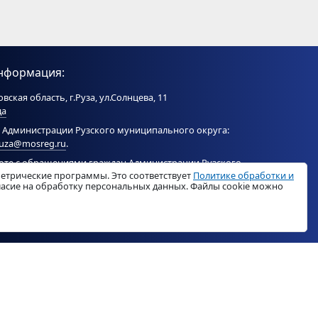
нформация:
вская область, г.Руза, ул.Солнцева, 11
да
 Администрации Рузского муниципального округа:
ruza@mosreg.ru
.
боте с обращениями граждан Администрации Рузского
метрические программы. Это соответствует
Политике обработки и
ого округа:
ruza_og_argo@mosreg.ru
.
гласие на обработку персональных данных. Файлы cookie можно
© «
РузаРегион
», 2026