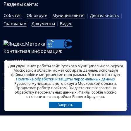
Разделы сайта:
События
Об округе
Муниципалитет
Деятельность
Гражданам
Документы
Видео
Контактная информация:
143100, Московская область, г.Руза, ул.Солнцева, 11
Для улучшения работы сайт Рузского муниципального округа
Схема проезда
Московской области может собирать данные, используя
файлы cookie и метрические программы. Это соответствует
Общий отдел Администрации Рузского муниципального
Политике обработки и защиты персональных данных
округа:
ruza_region_ruza@mosreg.ru
.
Рузского муниципального округа Московской области.
Продолжая работу с сайтом, Вы даете свое согласие на
Отдел по работе с обращениями граждан Администрации
обработку персональных данных. Файлы cookie можно
Рузского муниципального округа:
ruza_og_argo@mosreg.ru
.
отключить в настройках Вашего браузера.
Закрыть
© «
РузаРегион
», 2026