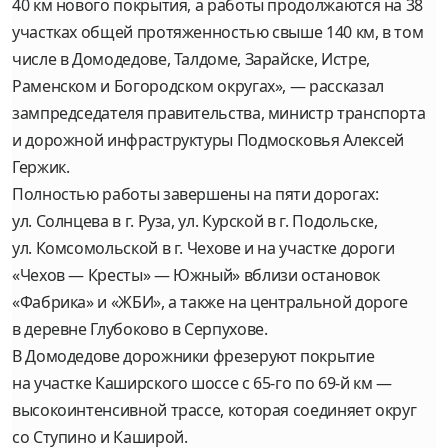
40 км нового покрытия, а работы продолжаются на 38
участках общей протяженностью свыше 140 км, в том
числе в Домодедове, Талдоме, Зарайске, Истре,
Раменском и Богородском округах», — рассказал
зампредседателя правительства, министр транспорта
и дорожной инфраструктуры Подмосковья Алексей
Гержик.
Полностью работы завершены на пяти дорогах:
ул. Солнцева в г. Руза, ул. Курской в г. Подольске,
ул. Комсомольской в г. Чехове и на участке дороги
«Чехов — Кресты» — Южный» вблизи остановок
«Фабрика» и «ЖБИ», а также на центральной дороге
в деревне Глубоково в Серпухове.
В Домодедове дорожники фрезеруют покрытие
на участке Каширского шоссе с 65-го по 69-й км —
высокоинтенсивной трассе, которая соединяет округ
со Ступино и Каширой.