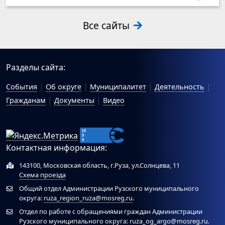
Все сайты
Разделы сайта:
События
Об округе
Муниципалитет
Деятельность
Гражданам
Документы
Видео
Контактная информация:
143100, Московская область, г.Руза, ул.Солнцева, 11
Схема проезда
Общий отдел Администрации Рузского муниципального
округа:
ruza_region_ruza@mosreg.ru
.
Отдел по работе с обращениями граждан Администрации
Рузского муниципального округа:
ruza_og_argo@mosreg.ru
.