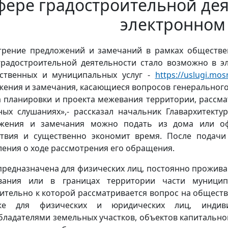
фере градостроительной дея
электронном
трение предложений и замечаний в рамках обществе
градостроительной деятельности стало возможно в э
рственных и муниципальных услуг -
https://uslugi.mos
ения и замечания, касающиеся вопросов генерального 
а планировки и проекта межевания территории, рассм
ных слушаниях»,- рассказал начальник Главархитекту
жения и замечания можно подать из дома или оф
ствия и существенно экономит время. После подачи
ения о ходе рассмотрения его обращения.
 предназначена для физических лиц, постоянно прожи
вания или в границах территории части муницип
ительно к которой рассматривается вопрос на общест
же для физических и юридических лиц, индиви
бладателями земельных участков, объектов капитальн