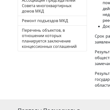
Ассоциация Председателей
пом
Совета многоквартирных
дей
домов МКД
нед
рее
Ремонт подъездов МКД
Док
Перечень объектов, в
отношении которых
Срок р
планируется заключение
заявлен
концессионных соглашений
Результ
общест
замеча
Результ
госуда
области