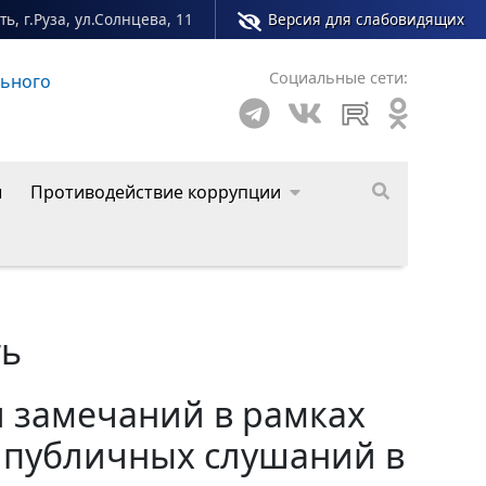
ь, г.Руза, ул.Солнцева, 11
Версия для слабовидящих
Социальные сети:
льного
ы
Противодействие коррупции
ть
 замечаний в рамках
 публичных слушаний в