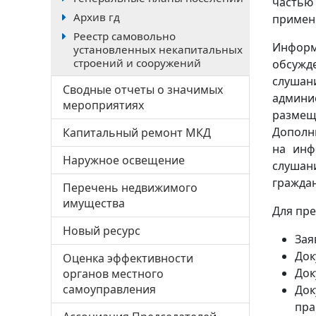
частью
Архив гд
примен
Реестр самовольно
Информ
установленных некапитальных
строений и сооружений
обсужд
слушан
Сводные отчеты о значимых
админи
мероприятиях
размещ
Дополн
Капитальный ремонт МКД
на инф
Наружное освещение
слушан
граждан
Перечень недвижимого
имущества
Для пре
Новый ресурс
Зая
Док
Оценка эффективности
Док
органов местного
самоуправления
До
пра