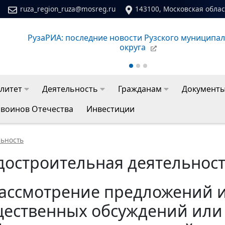
ruza_region_ruza@mosreg.ru
143100, Московская област
РузаРИА: последние новости Рузского муниципа
округа
литет
Деятельность
Гражданам
Документ
 воинов Отечества
Инвестиции
льность
достроительная деятельнос
ассмотрение предложений и
ественных обсуждений или