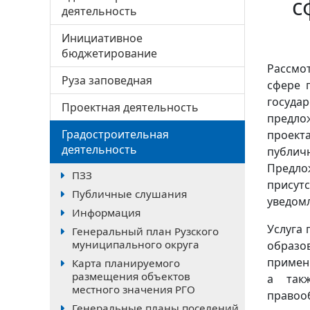
с
деятельность
Инициативное
бюджетирование
Рассмо
Руза заповедная
сфере 
госуда
Проектная деятельность
предлож
Градостроительная
проект
деятельность
публич
Предло
ПЗЗ
присут
Публичные слушания
уведомл
Информация
Услуга
Генеральный план Рузского
муниципального округа
образо
примен
Карта планируемого
размещения объектов
а так
местного значения РГО
правоо
Генеральные планы поселений