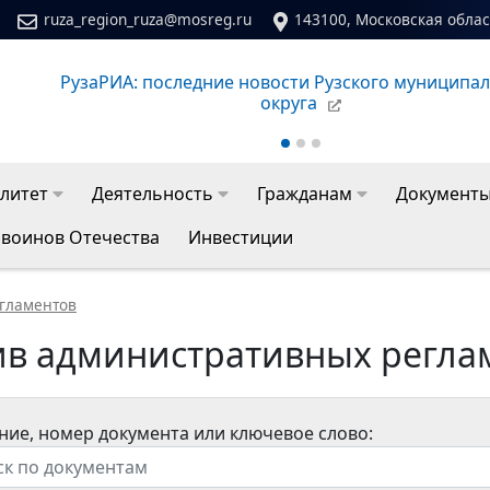
ruza_region_ruza@mosreg.ru
143100, Московская област
го
Сайт молодежного центра Рузского муниципальног
литет
Деятельность
Гражданам
Документ
 воинов Отечества
Инвестиции
гламентов
ив административных регла
ние, номер документа или ключевое слово: