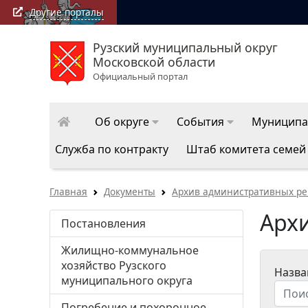
Другие порталы
Рузский муниципальный округ
РузаРИА: последние новости Рузского муниципально
Московской области
округа
Официальный портал
Об округе
События
Муниципа
Служба по контракту
Штаб комитета семей
Главная
Документы
Архив административных ре
Арх
Постановления
Жилищно-коммунальное
хозяйство Рузского
Назва
муниципального округа
Погребение и похоронное