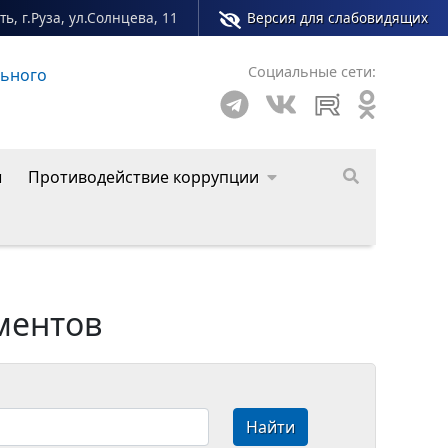
ь, г.Руза, ул.Солнцева, 11
Версия для слабовидящих
Социальные сети:
о округа
ы
Противодействие коррупции
ментов
Найти