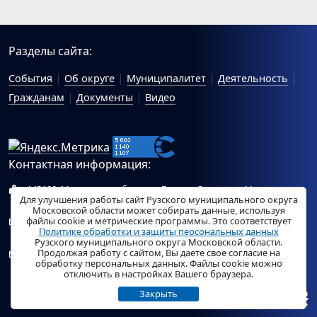
Разделы сайта:
События
Об округе
Муниципалитет
Деятельность
Гражданам
Документы
Видео
Контактная информация:
143100, Московская область, г.Руза, ул.Солнцева, 11
Для улучшения работы сайт Рузского муниципального округа
Схема проезда
Московской области может собирать данные, используя
файлы cookie и метрические программы. Это соответствует
Общий отдел Администрации Рузского муниципального
Политике обработки и защиты персональных данных
округа:
ruza_region_ruza@mosreg.ru
.
Рузского муниципального округа Московской области.
Продолжая работу с сайтом, Вы даете свое согласие на
Отдел по работе с обращениями граждан Администрации
обработку персональных данных. Файлы cookie можно
Рузского муниципального округа:
ruza_og_argo@mosreg.ru
.
отключить в настройках Вашего браузера.
Закрыть