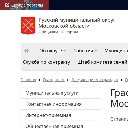
Другие порталы
Рузский муниципальный округ
РузаРИА: последние новости Рузского муниципальн
Московской области
округа
Официальный портал
Об округе
События
Муниципа
Служба по контракту
Штаб комитета семей
Главная
Гражданам
График приема граждан
Г
Гра
Муниципальные услуги
Мос
Контактная информация
Интернет-приемная
Страни
Общественная приемная