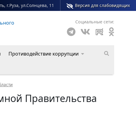
ь, г.Руза, ул.Солнцева, 11
Версия для слабовидящих
Социальные сети:
го округа
ы
Противодействие коррупции
бласти
мной Правительства