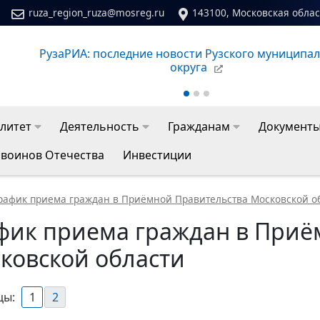
ruza_region_ruza@mosreg.ru
143100, Московская област
ого
Сайт молодежного центра Рузского муниципально
литет
Деятельность
Гражданам
Документ
 воинов Отечества
Инвестиции
рафик приема граждан в Приёмной Правительства Московской о
фик приема граждан в Приё
ковской области
цы:
1
2