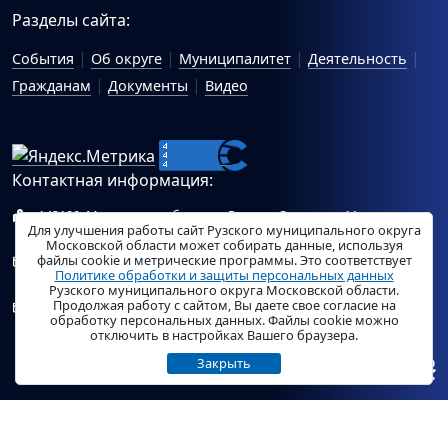
Разделы сайта:
События
Об округе
Муниципалитет
Деятельность
Гражданам
Документы
Видео
Контактная информация:
143100, Московская область, г.Руза, ул.Солнцева, 11
Для улучшения работы сайт Рузского муниципального округа
Схема проезда
Московской области может собирать данные, используя
файлы cookie и метрические программы. Это соответствует
Общий отдел Администрации Рузского муниципального
Политике обработки и защиты персональных данных
округа:
ruza_region_ruza@mosreg.ru
.
Рузского муниципального округа Московской области.
Продолжая работу с сайтом, Вы даете свое согласие на
Отдел по работе с обращениями граждан Администрации
обработку персональных данных. Файлы cookie можно
Рузского муниципального округа:
ruza_og_argo@mosreg.ru
.
отключить в настройках Вашего браузера.
Закрыть
© «
РузаРегион
», 2026