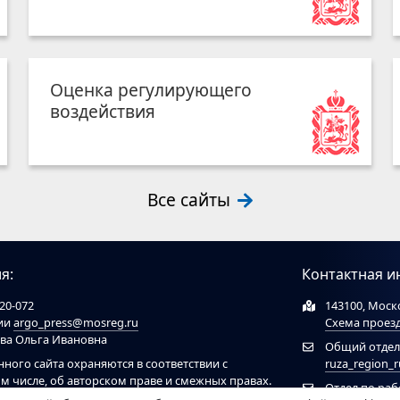
Оценка регулирующего
воздействия
Все сайты
я:
Контактная и
20-072
143100, Моско
ции
argo_press@mosreg.ru
Схема проез
ова Ольга Ивановна
Общий отдел
нного сайта охраняются в соответствии с
ruza_region_
ом числе, об авторском праве и смежных правах.
Отдел по ра
ов обязательна ссылка на сайт
ruzaregion.ru
. При