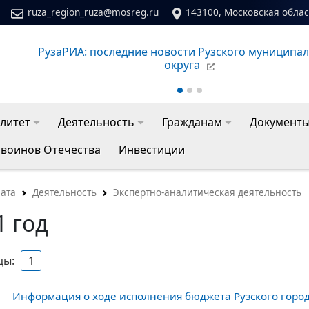
ruza_region_ruza@mosreg.ru
143100, Московская област
РузаРИА: последние новости Рузского муниципа
округа
литет
Деятельность
Гражданам
Документ
 воинов Отечества
Инвестиции
лата
Деятельность
Экспертно-аналитическая деятельность
1 год
цы:
1
Информация о ходе исполнения бюджета Рузского городс