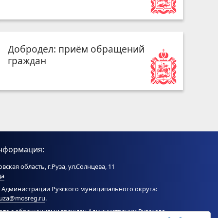
Добродел: приём обращений
граждан
нформация:
вская область, г.Руза, ул.Солнцева, 11
да
 Администрации Рузского муниципального округа:
ruza@mosreg.ru
.
боте с обращениями граждан Администрации Рузского