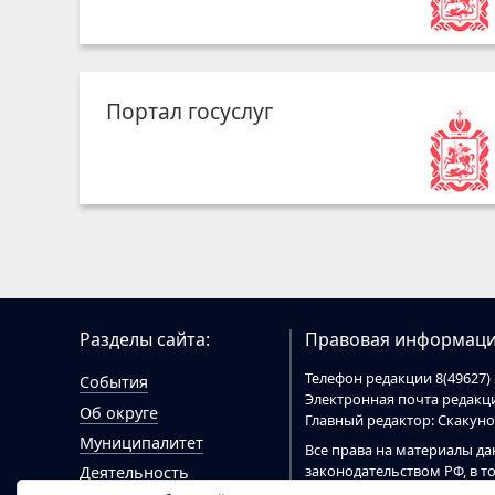
Портал госуслуг
Разделы сайта:
Правовая информаци
Телефон редакции 8(49627) 
События
Электронная почта редак
Об округе
Главный редактор: Скакун
Муниципалитет
Все права на материалы да
законодательством РФ, в т
Деятельность
При цитировании материал