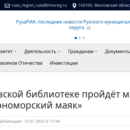
ruza_region_ruza@mosreg.ru
143100, Московская област
РузаРИА: последние новости Рузского муниципа
округа
литет
Деятельность
Гражданам
Документ
 воинов Отечества
Инвестиции
зской библиотеке пройдёт м
рноморский маяк»
бликации: 15.07.2025 в 17:44