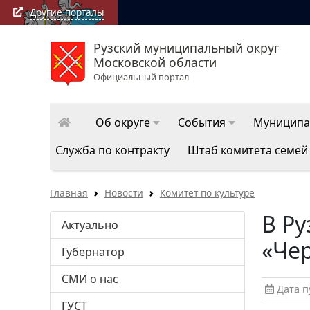
Другие порталы
Рузский муниципальный округ
Московской области
Официальный портал
Об округе
События
Муниципа
Служба по контракту
Штаб комитета семей
Главная
Новости
Комитет по культуре
В Ру
Актуально
«Че
Губернатор
СМИ о нас
Дата пу
ГУСТ