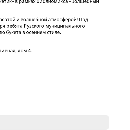
кетик
» в рамках библиомикса «Волшебный
расотой и волшебной атмосферой!
Под
ря ребята Рузского муниципального
ю букета в осеннем стиле.
тивная, дом 4.