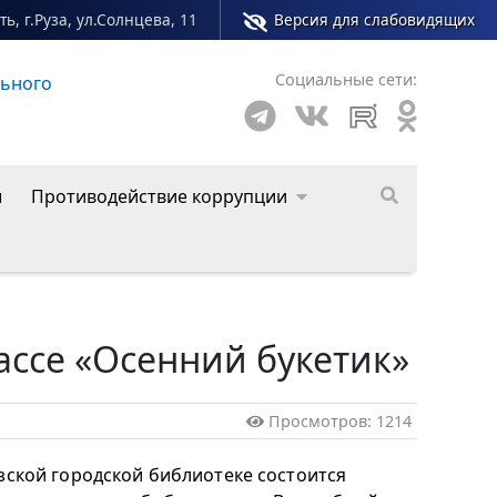
ь, г.Руза, ул.Солнцева, 11
Версия для слабовидящих
Социальные сети:
ьного
Сайт молодежного центра Рузского муниципаль
ы
Противодействие коррупции
лассе «Осенний букетик»
Просмотров: 1214
узской городской библиотеке состоится