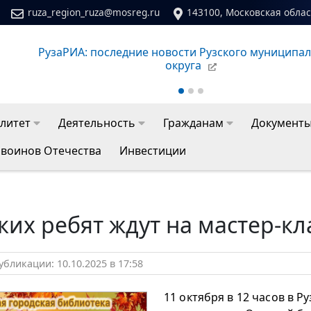
ruza_region_ruza@mosreg.ru
143100, Московская област
РузаРИА: последние новости Рузского муниципал
округа
литет
Деятельность
Гражданам
Документ
 воинов Отечества
Инвестиции
ких ребят ждут на мастер-к
бликации: 10.10.2025 в 17:58
11 октября в 12 часов в Р