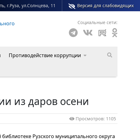
ь, г.Руза, ул.Солнцева, 11
Версия для слабовидящих
Социальные сети:
льного
Сайт молодежного центра Рузского муниципал
ы
Противодействие коррупции
и из даров осени
Просмотров: 1105
й библиотеке
Рузского муниципального округа