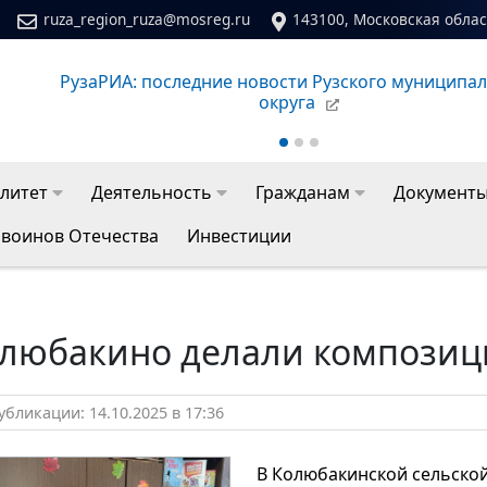
ruza_region_ruza@mosreg.ru
143100, Московская област
РузаРИА: последние новости Рузского муниципа
округа
литет
Деятельность
Гражданам
Документ
 воинов Отечества
Инвестиции
олюбакино делали композици
бликации: 14.10.2025 в 17:36
В Колюбакинской сельско