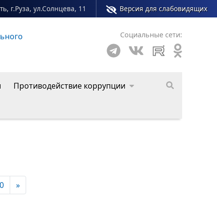
ь, г.Руза, ул.Солнцева, 11
Версия для слабовидящих
Социальные сети:
о округа
ы
Противодействие коррупции
0
»