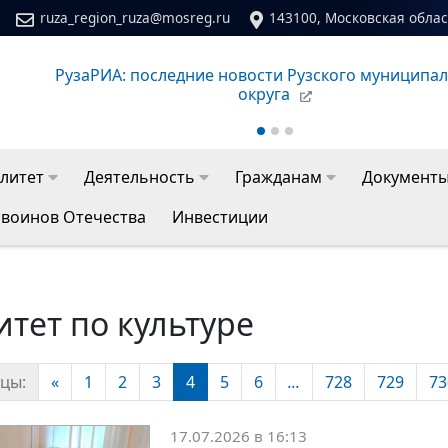
ruza_region_ruza@mosreg.ru
143100, Московская област
Сайт молодежного центра Рузского муниципальног
литет
Деятельность
Гражданам
Документ
 воинов Отечества
Инвестиции
тет по культуре
цы:
«
1
2
3
4
5
6
...
728
729
73
17.07.2026 в 16:13