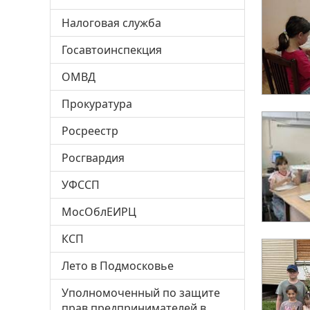
Налоговая служба
Госавтоинспекция
ОМВД
Прокуратура
Росреестр
Росгвардия
УФССП
МосОблЕИРЦ
КСП
Лето в Подмосковье
Уполномоченный по защите
прав предпринимателей в