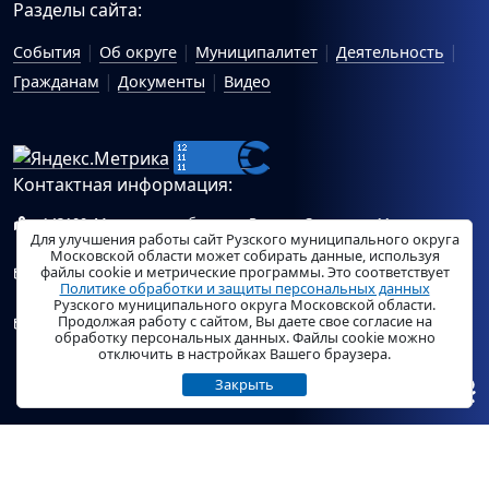
Разделы сайта:
События
Об округе
Муниципалитет
Деятельность
Гражданам
Документы
Видео
Контактная информация:
143100, Московская область, г.Руза, ул.Солнцева, 11
Для улучшения работы сайт Рузского муниципального округа
Схема проезда
Московской области может собирать данные, используя
файлы cookie и метрические программы. Это соответствует
Общий отдел Администрации Рузского муниципального
Политике обработки и защиты персональных данных
округа:
ruza_region_ruza@mosreg.ru
.
Рузского муниципального округа Московской области.
Продолжая работу с сайтом, Вы даете свое согласие на
Отдел по работе с обращениями граждан Администрации
обработку персональных данных. Файлы cookie можно
Рузского муниципального округа:
ruza_og_argo@mosreg.ru
.
отключить в настройках Вашего браузера.
Закрыть
© «
РузаРегион
», 2026