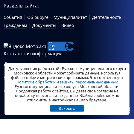
Разделы сайта:
События
Об округе
Муниципалитет
Деятельность
Гражданам
Документы
Видео
Контактная информация:
143100, Московская область, г.Руза, ул.Солнцева, 11
Для улучшения работы сайт Рузского муниципального округа
Схема проезда
Московской области может собирать данные, используя
файлы cookie и метрические программы. Это соответствует
Общий отдел Администрации Рузского муниципального
Политике обработки и защиты персональных данных
округа:
ruza_region_ruza@mosreg.ru
.
Рузского муниципального округа Московской области.
Продолжая работу с сайтом, Вы даете свое согласие на
Отдел по работе с обращениями граждан Администрации
обработку персональных данных. Файлы cookie можно
Рузского муниципального округа:
ruza_og_argo@mosreg.ru
.
отключить в настройках Вашего браузера.
Закрыть
© «
РузаРегион
», 2026