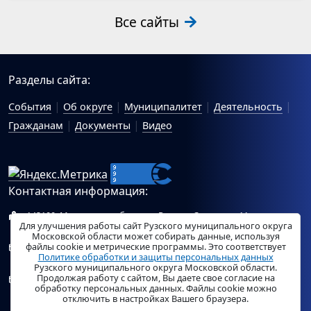
Все сайты
Разделы сайта:
События
Об округе
Муниципалитет
Деятельность
Гражданам
Документы
Видео
Контактная информация:
143100, Московская область, г.Руза, ул.Солнцева, 11
Для улучшения работы сайт Рузского муниципального округа
Схема проезда
Московской области может собирать данные, используя
файлы cookie и метрические программы. Это соответствует
Общий отдел Администрации Рузского муниципального
Политике обработки и защиты персональных данных
округа:
ruza_region_ruza@mosreg.ru
.
Рузского муниципального округа Московской области.
Продолжая работу с сайтом, Вы даете свое согласие на
Отдел по работе с обращениями граждан Администрации
обработку персональных данных. Файлы cookie можно
Рузского муниципального округа:
ruza_og_argo@mosreg.ru
.
отключить в настройках Вашего браузера.