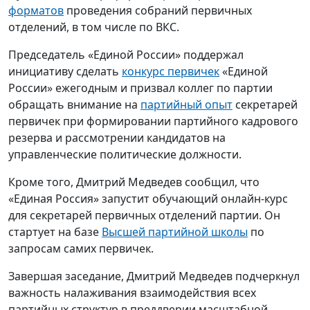
инициативу сделать
конкурс первичек
«Единой
России» ежегодным и призвал коллег по партии
обращать внимание на
партийный опыт
секретарей
первичек при формировании партийного кадрового
резерва и рассмотрении кандидатов на
управленческие политические должности.
Кроме того, Дмитрий Медведев сообщил, что
«Единая Россия» запустит обучающий онлайн-курс
для секретарей первичных отделений партии. Он
стартует на базе
Высшей партийной школы
по
запросам самих первичек.
Завершая заседание, Дмитрий Медведев подчеркнул
важность налаживания взаимодействия всех
партийных структур в преддверии масштабной
думской кампании.
«Наша цель заключается в полноценной победе на