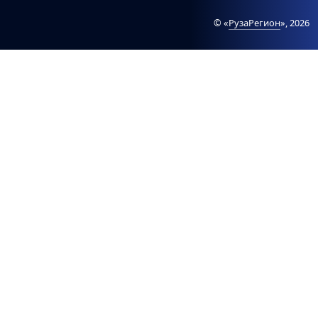
© «
РузаРегион
», 2026