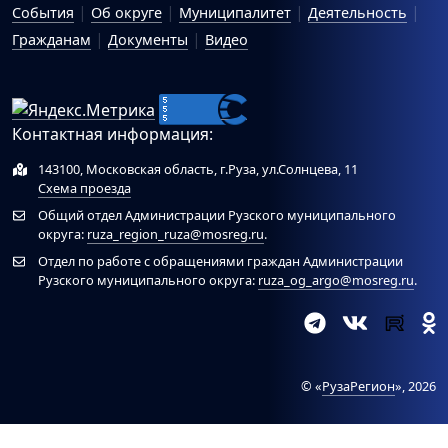
События
Об округе
Муниципалитет
Деятельность
Гражданам
Документы
Видео
Контактная информация:
143100, Московская область, г.Руза, ул.Солнцева, 11
Схема проезда
Общий отдел Администрации Рузского муниципального
округа:
ruza_region_ruza@mosreg.ru
.
Отдел по работе с обращениями граждан Администрации
Рузского муниципального округа:
ruza_og_argo@mosreg.ru
.
© «
РузаРегион
», 2026