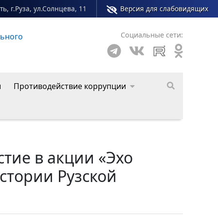
ь, г.Руза, ул.Солнцева, 11
Версия для слабовидящих
Социальные сети:
о округа
ы
Противодействие коррупции
тие в акции «Эхо
стории Рузской