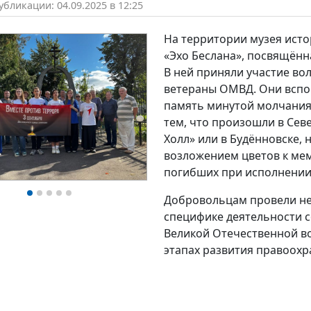
бликации: 04.09.2025 в 12:25
На территории музея ист
«Эхо Беслана», посвящённ
В ней приняли участие во
ветераны ОМВД. Они вспом
память минутой молчания,
тем, что произошли в Сев
Холл» или в Будённовске, 
возложением цветов к ме
погибших при исполнении 
Добровольцам провели не
специфике деятельности с
Великой Отечественной во
этапах развития правоохр