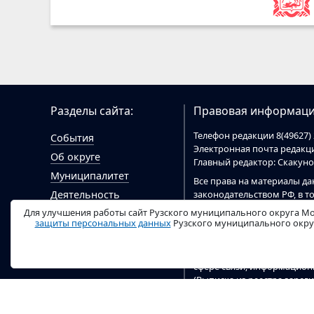
Разделы сайта:
Правовая информаци
Телефон редакции 8(49627) 
События
Электронная почта редак
Об округе
Главный редактор: Скакун
Муниципалитет
Все права на материалы да
законодательством РФ, в т
Деятельность
При цитировании материал
Для улучшения работы сайт Рузского муниципального округа Мо
Гражданам
цитировании электронными
защиты персональных данных
Рузского муниципального округ
Документы
ruzaregion.ru
.
Видео
Сайт
ruzaregion.ru
зарегист
сфере связи, информацио
(Выписка из реестра заре
04 марта 2020 г). Учредит
округа.