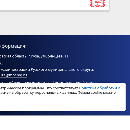
нформация:
вская область, г.Руза, ул.Солнцева, 11
да
 Администрации Рузского муниципального округа:
ruza@mosreg.ru
.
боте с обращениями граждан Администрации Рузского
метрические программы. Это соответствует
Политике обработки и
ого округа:
ruza_og_argo@mosreg.ru
.
гласие на обработку персональных данных. Файлы cookie можно
© «
РузаРегион
», 2026