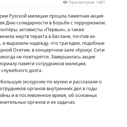
Просмотров: 1461
ории Рузской милиции прошла памятная акция
ая Дню солидарности в борьбе с терроризмом.
лонтёры, активисты «Первых», а также
нили жертв теракта в Беслане, почтив их
 и выразили надежду, что трагедии, подобные
ерной Осетии, в концертном зале «Крокус Сити
никогда не повторятся
.
Завершилась акция
мориалу памяти сотрудников милиции,
служебного долга.
большую экскурсию по музею и рассказали о
отрудников органов внутренних дел в годы
йны и в послевоенное время, об основных
анительных органов и их задачах.