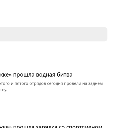
жке» прошла водная битва
ртого и пятого отрядов сегодня провели на заднем
тву.
жке» прошла зарядка со спортсменом