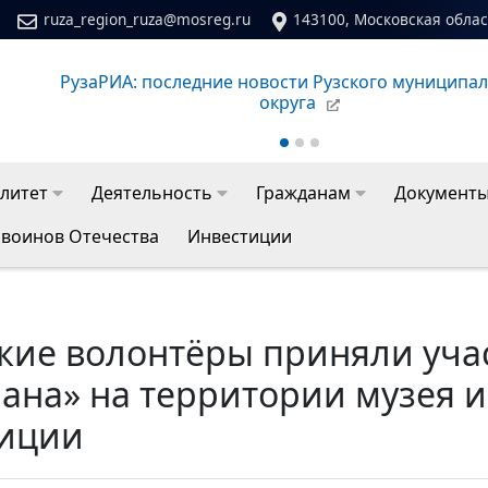
ruza_region_ruza@mosreg.ru
143100, Московская област
Сайт молодежного центра Рузского муниципальног
литет
Деятельность
Гражданам
Документ
 воинов Отечества
Инвестиции
кие волонтёры приняли учас
ана» на территории музея и
иции